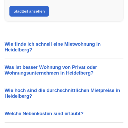
Erfahre mehr über deinen Stadtteil in Heidelberg:
Stadtteil ansehen
Lebensqualität, Verkehrsanbindung, Schulen,
Freizeitmöglichkeiten und Mietpreise.
Wie finde ich schnell eine Mietwohnung in
Heidelberg?
Was ist besser Wohnung von Privat oder
Wohnungsunternehmen in Heidelberg?
Wie hoch sind die durchschnittlichen Mietpreise in
Heidelberg?
Welche Nebenkosten sind erlaubt?