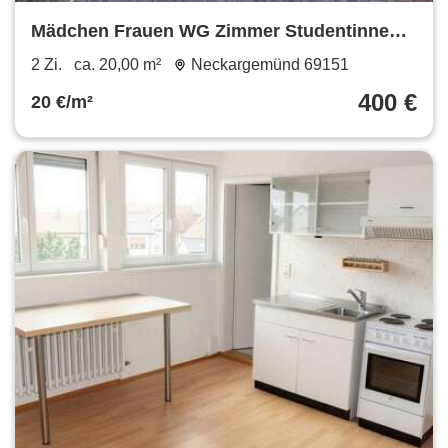
Mädchen Frauen WG Zimmer Studentinnen
Wohnung Mieten
2 Zi.
ca. 20,00 m²
Neckargemünd 69151
400 €
20 €/m²