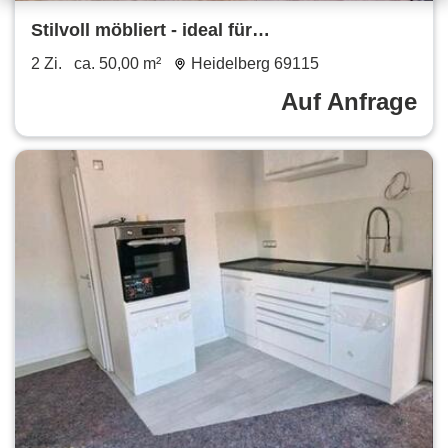
Stilvoll möbliert - ideal für
Geschäftsreisende & Langzeitaufenthalte
2 Zi.
ca. 50,00 m²
Heidelberg 69115
Stylish & Ideal for Business
Auf Anfrage