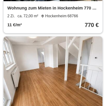
Wohnung zum Mieten in Hockenheim 770 €
72 m²
2 Zi.
ca. 72,00 m²
Hockenheim 68766
770 €
11 €/m²