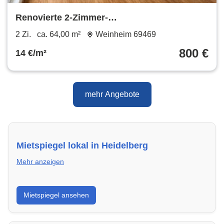
Renovierte 2-Zimmer-
Dachgeschosswohnung mit Balkon - beste
2 Zi.
ca. 64,00 m²
Weinheim 69469
Innenstadtlage
800 €
14 €/m²
mehr Angebote
Mietspiegel lokal in Heidelberg
Mehr anzeigen
Erhalte einen Überblick über die aktuellen Mietpreise
Mietspiegel ansehen
regional in Heidelberg. So weißt du genau, welche
Miete fair ist und wo sich ein Vergleich lohnt.