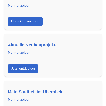
Mehr anzeigen
Hier findest du die wichtigsten Anbieter in Heidelberg
Übersicht ansehen
– von Genossenschaften bis zu privaten Vermietern.
Aktuelle Neubauprojekte
Mehr anzeigen
Entdecke Neubauprojekte in Heidelberg – modern,
Jetzt entdecken
energieeffizient und sofort bezugsfertig.
Mein Stadtteil im Überblick
Mehr anzeigen