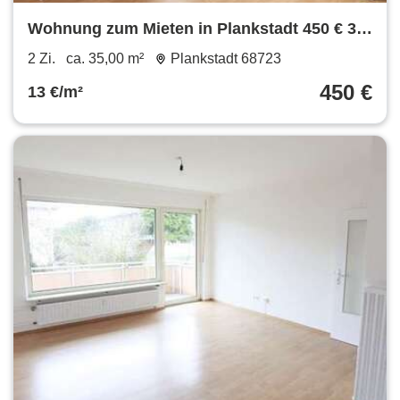
Wohnung zum Mieten in Plankstadt 450 € 35
m²
2 Zi.
ca. 35,00 m²
Plankstadt 68723
450 €
13 €/m²