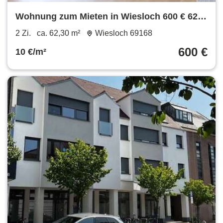
Wohnung zum Mieten in Wiesloch 600 € 62.3
m²
2 Zi.
ca. 62,30 m²
Wiesloch 69168
600 €
10 €/m²