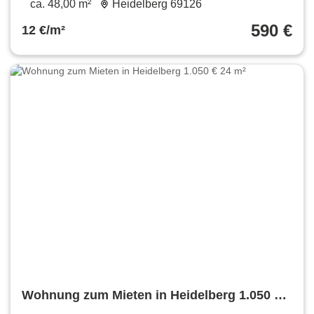
ca. 48,00 m²
Heidelberg 69126
Stellplatz++teilmöbliert
590 €
12 €/m²
Wohnung zum Mieten in Heidelberg 1.050 €
24 m²