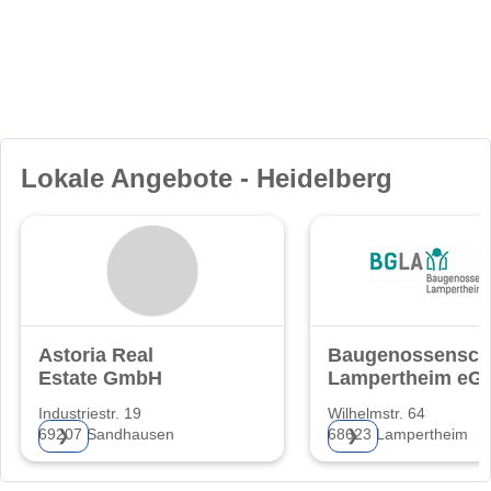
Lokale Angebote - Heidelberg
Astoria Real
Baugenossensch
Estate GmbH
Lampertheim eG
Industriestr. 19
Wilhelmstr. 64
69207 Sandhausen
68623 Lampertheim
❯
❯