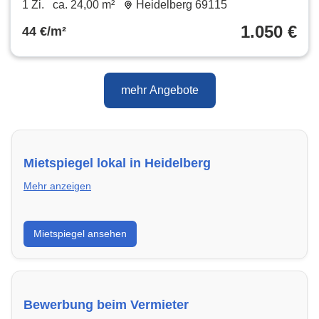
1 Zi.
ca. 24,00 m²
Heidelberg 69115
1.050 €
44 €/m²
mehr Angebote
Mietspiegel lokal in Heidelberg
Mehr anzeigen
Erhalte einen Überblick über die aktuellen Mietpreise
Mietspiegel ansehen
regional in Heidelberg. So weißt du genau, welche
Miete fair ist und wo sich ein Vergleich lohnt.
Bewerbung beim Vermieter