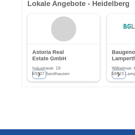
Lokale Angebote - Heidelberg
Astoria Real
Baugeno
Estate GmbH
Lampert
Industriestr. 19
Wilhelmstr. 
69207 Sandhausen
68623 Lamp
❯
❯