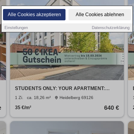
Alle Cookies akzeptieren
Alle Cookies ablehnen
Einstellungen
Datenschutzerklärung
STUDENTS ONLY: YOUR APARTMENT:
Furnished student apartment in Heidelberg
1 Zi.
ca. 18,26 m²
Heidelberg 69126
with all-in rent
e
640 €
35 €/m²