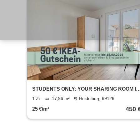
STUDENTS ONLY: YOUR SHARING ROOM IN
A 2-ROOM APARTMENT: Furnished student
1 Zi.
ca. 17,96 m²
Heidelberg 69126
apartment in Heidelberg with all-in rent
450 
25 €/m²