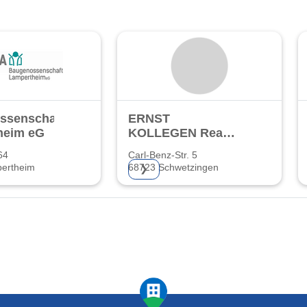
ssenschaft
ERNST
heim eG
KOLLEGEN Real
Estate UG
64
Carl-Benz-Str. 5
haftungsbeschränkt
ertheim
68723 Schwetzingen
❯