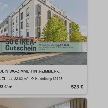
DEIN WG-ZIMMER IN 3-ZIMMER-
STUDENTENAPARTMENT: möblierte
1 Zi.
ca. 22,82 m²
Heidelberg 69126
Wohnung mit All-In-Miete in Heidelberg
525 €
23 €/m²