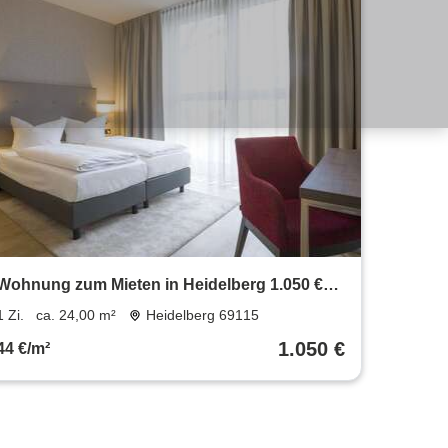
Wohnung zum Mieten in Heidelberg 1.050 €
24 m²
1 Zi.
ca. 24,00 m²
Heidelberg 69115
1.050 €
44 €/m²