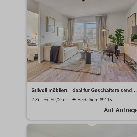
Stilvoll möbliert - ideal für Geschäftsreisende
& Langzeitaufenthalte Stylish & Ideal for
2 Zi.
ca. 50,00 m²
Heidelberg 69115
Business
Auf Anfrag