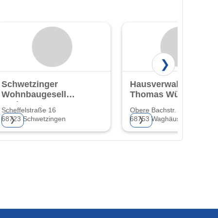
❯
Schwetzinger
Hausverwaltung
Wohnbaugesellschaft
Thomas Würges
GmbH & Co. KG
Scheffelstraße 16
Obere Bachstr. 59
68723 Schwetzingen
68753 Waghäusel
❯
❯