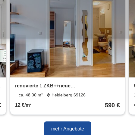
renovierte 1 ZKB++neue
Einbauküche+++Parkett++TG
ca. 48,00 m²
Heidelberg 69126
Stellplatz++teilmöbliert
€
590 €
12 €/m²
mehr Angebote