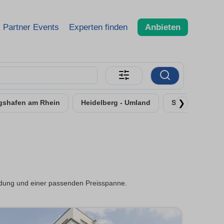
Partner Events
Experten finden
Anbieten
❯
gshafen am Rhein
Heidelberg - Umland
Speyer
Fr
ndung und einer passenden Preisspanne.