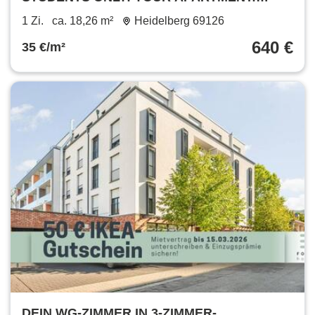
Furnished student apartment in Heidelberg
1 Zi.
ca. 18,26 m²
Heidelberg 69126
with all-in rent
640 €
35 €/m²
DEIN WG-ZIMMER IN 3-ZIMMER-