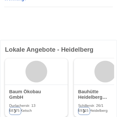
Lokale Angebote - Heidelberg
Baum Ökobau
Bauhütte
GmbH
Heidelberg
Baugenossensch
Durlacherstr. 13
Schillerstr. 26/1
eG
68775 Ketsch
69115 Heidelberg
❯
❯