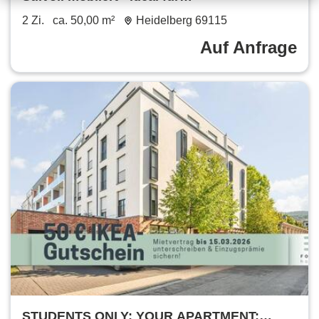
Geschäftsreisende & Langzeitaufenthalte
2 Zi.
ca. 50,00 m²
Heidelberg 69115
Stylish & Ideal for Business
Auf Anfrage
STUDENTS ONLY: YOUR APARTMENT: