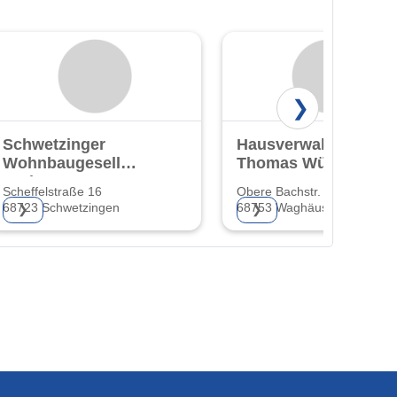
❯
Schwetzinger
Hausverwaltung
Wohnbaugesellschaft
Thomas Würges
GmbH & Co. KG
Scheffelstraße 16
Obere Bachstr. 59
68723 Schwetzingen
68753 Waghäusel
❯
❯