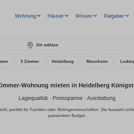
Wohnung
Häuser
Wissen
Ratgeber
Ort wählen
mmer
5 Zimmer
Heidelberg
Mannheim
Ludwi
Zimmer-Wohnung mieten in Heidelberg Königst
Lagequalität · Preisspanne · Ausstattung
uhl, perfekt für Familien oder Wohngemeinschaften. Die Auswahl umfa
passendem Budget.