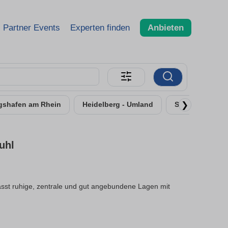
Partner Events
Experten finden
Anbieten
❯
gshafen am Rhein
Heidelberg - Umland
Speyer
Fr
uhl
sst ruhige, zentrale und gut angebundene Lagen mit