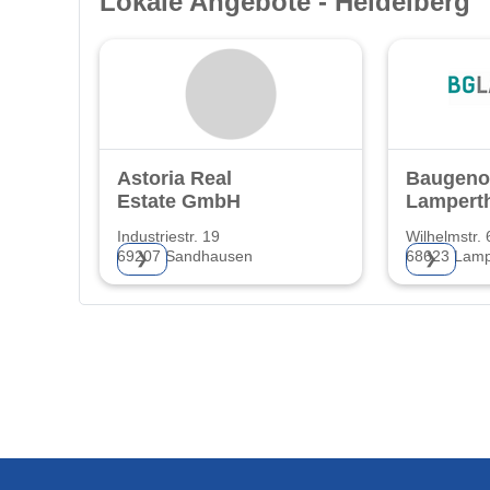
Lokale Angebote - Heidelberg
Astoria Real
Baugeno
Estate GmbH
Lampert
Industriestr. 19
Wilhelmstr. 
69207 Sandhausen
68623 Lamp
❯
❯