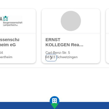
ssenschaft
ERNST
heim eG
KOLLEGEN Real
Estate UG
64
Carl-Benz-Str. 5
haftungsbeschränkt
ertheim
68723 Schwetzingen
❯