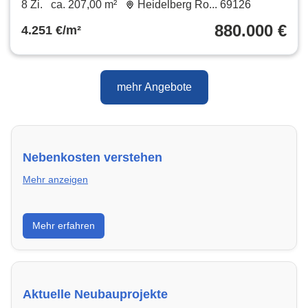
8 Zi.
ca. 207,00 m²
Heidelberg Ro... 69126
880.000 €
4.251 €/m²
mehr Angebote
Nebenkosten verstehen
Mehr anzeigen
Erfahre, welche Nebenkosten rechtmäßig sind und
Mehr erfahren
wie du deine monatliche Belastung optimieren
kannst.
Aktuelle Neubauprojekte