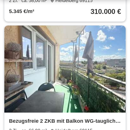
2 Zi.
ca. 58,00 m²
Heidelberg 69115
310.000 €
5.345 €/m²
Bezugsfreie 2 ZKB mit Balkon WG-tauglich
Großteils modernisiert HD-Weststadt