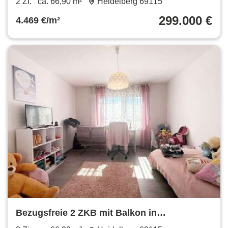
2 Zi.
ca. 66,90 m²
Heidelberg 69115
Fernwärme
299.000 €
4.469 €/m²
Bezugsfreie 2 ZKB mit Balkon in
verkehrsgünstiger Lage Großteils