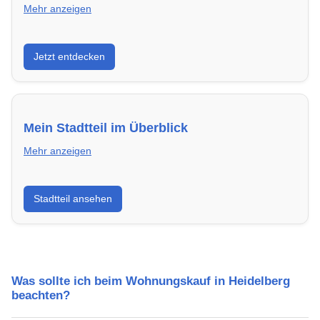
Mehr anzeigen
Entdecke Neubauprojekte in Heidelberg – modern,
Jetzt entdecken
energieeffizient und sofort bezugsfertig.
Mein Stadtteil im Überblick
Mehr anzeigen
Erfahre mehr über deinen Stadtteil in Heidelberg:
Stadtteil ansehen
Lebensqualität, Verkehrsanbindung, Schulen,
Freizeitmöglichkeiten und Mietpreise.
Was sollte ich beim Wohnungskauf in Heidelberg
beachten?