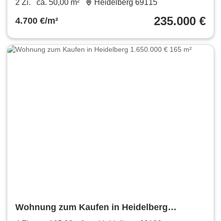
2 Zi.
ca. 50,00 m²
Heidelberg 69115
235.000 €
4.700 €/m²
Wohnung zum Kaufen in Heidelberg
1.650.000 € 165 m²