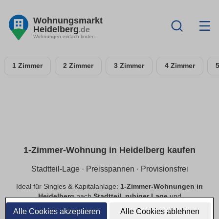
Wohnungsmarkt
Heidelberg
.de
Wohnungen einfach finden
1 Zimmer
2 Zimmer
3 Zimmer
4 Zimmer
1-Zimmer-Wohnung in Heidelberg kaufen
Stadtteil-Lage · Preisspannen · Provisionsfrei
Ideal für Singles & Kapitalanlage:
1-Zimmer-Wohnungen in
Heidelberg
nach
Stadtteil
,
ruhiger Lage
und
Preisspannen
. Finde
provisionsfreie
Optionen, prüfe
Alle Cookies akzeptieren
Alle Cookies ablehnen
Neubau
vs.
Bestand
.