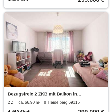
Bezugsfreie 2 ZKB mit Balkon in
verkehrsgünstiger Lage Großteils
2 Zi.
ca. 66,90 m²
Heidelberg 69115
modernisiert Fernwärme Heizung
299.000 €
4.469 €/m²