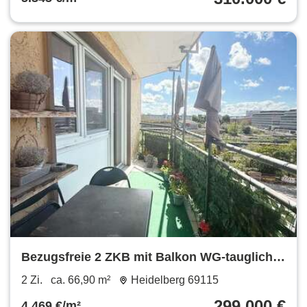
Bezugsfreie 2 ZKB mit Balkon WG-tauglich
Großteils modernisiert HD-Weststadt
2 Zi.
ca. 66,90 m²
Heidelberg 69115
Fernwärme
299.000 €
4.469 €/m²