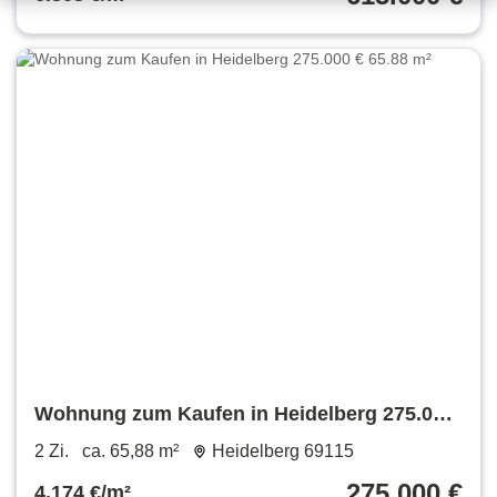
Wohnung zum Kaufen in Heidelberg 275.000
€ 65.88 m²
2 Zi.
ca. 65,88 m²
Heidelberg 69115
275.000 €
4.174 €/m²