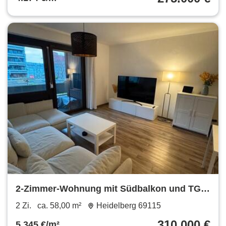
2-Zimmer-Wohnung mit Südbalkon und TG
im Herzen Heidelbergs
2 Zi.
ca. 58,00 m²
Heidelberg 69115
310.000 €
5.345 €/m²