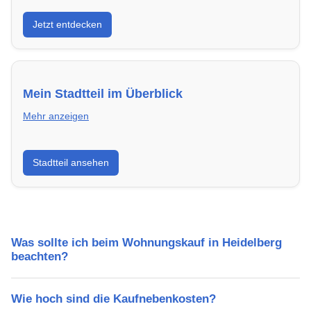
Entdecke Neubauprojekte in Heidelberg – modern,
Jetzt entdecken
energieeffizient und sofort bezugsfertig.
Mein Stadtteil im Überblick
Mehr anzeigen
Erfahre mehr über deinen Stadtteil in Heidelberg:
Stadtteil ansehen
Lebensqualität, Verkehrsanbindung, Schulen,
Freizeitmöglichkeiten und Mietpreise.
Was sollte ich beim Wohnungskauf in Heidelberg
beachten?
Wie hoch sind die Kaufnebenkosten?