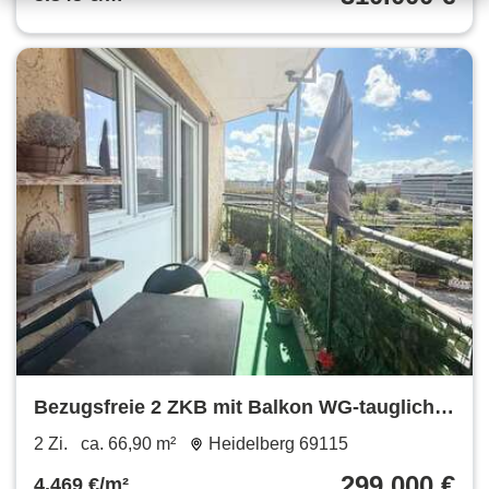
Bezugsfreie 2 ZKB mit Balkon WG-tauglich
Großteils modernisiert HD-Weststadt
2 Zi.
ca. 66,90 m²
Heidelberg 69115
Fernwärme
299.000 €
4.469 €/m²