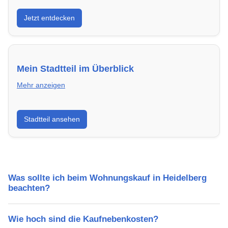
Entdecke Neubauprojekte in Heidelberg – modern,
Jetzt entdecken
energieeffizient und sofort bezugsfertig.
Mein Stadtteil im Überblick
Mehr anzeigen
Erfahre mehr über deinen Stadtteil in Heidelberg:
Stadtteil ansehen
Lebensqualität, Verkehrsanbindung, Schulen,
Freizeitmöglichkeiten und Mietpreise.
Was sollte ich beim Wohnungskauf in Heidelberg
beachten?
Wie hoch sind die Kaufnebenkosten?