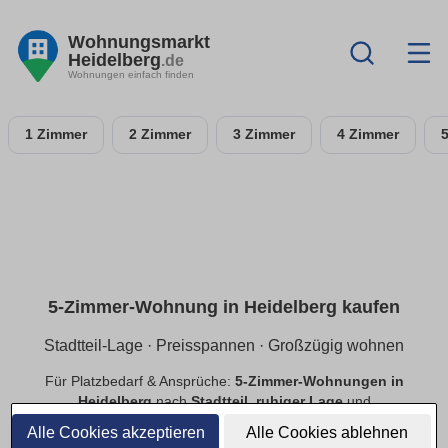
Wohnungsmarkt
Heidelberg
.de
Wohnungen einfach finden
1 Zimmer
2 Zimmer
3 Zimmer
4 Zimmer
5-Zimmer-Wohnung in Heidelberg kaufen
Stadtteil-Lage · Preisspannen · Großzügig wohnen
Für Platzbedarf & Ansprüche:
5-Zimmer-Wohnungen in
Heidelberg
nach
Stadtteil
,
ruhiger Lage
und
Preisspannen
. Finde
provisionsfreie
Angebote mit
Alle Cookies akzeptieren
Alle Cookies ablehnen
passender Ausstattung.