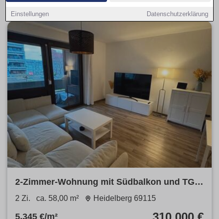
Einstellungen
Datenschutzerklärung
2-Zimmer-Wohnung mit Südbalkon und TG
im Herzen Heidelbergs
2 Zi.
ca. 58,00 m²
Heidelberg 69115
310.000 €
5.345 €/m²