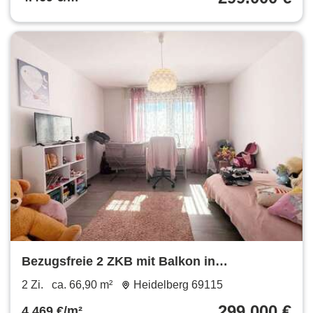
Bezugsfreie 2 ZKB mit Balkon in
verkehrsgünstiger Lage Großteils
2 Zi.
ca. 66,90 m²
Heidelberg 69115
modernisiert Fernwärme Heizung
299.000 €
4.469 €/m²