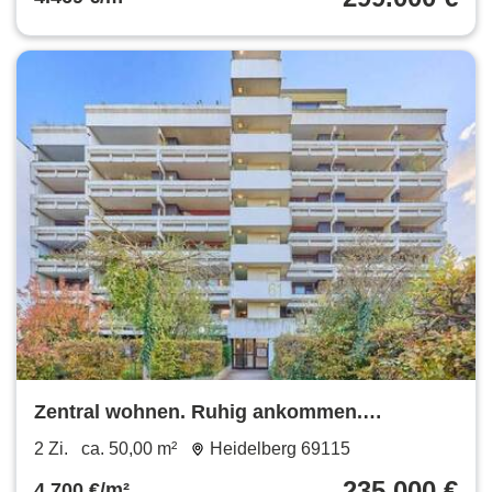
Zentral wohnen. Ruhig ankommen.
Zukunftssicher investieren.
2 Zi.
ca. 50,00 m²
Heidelberg 69115
235.000 €
4.700 €/m²