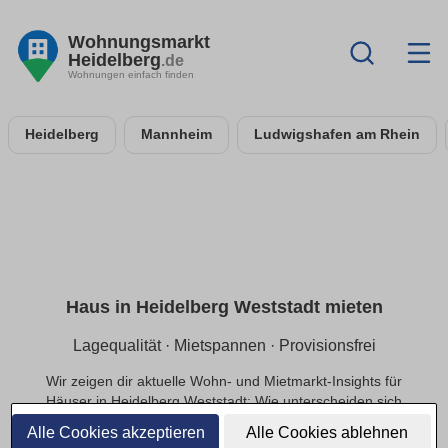
Wohnungsmarkt
Heidelberg
.de
Wohnungen einfach finden
Heidelberg
Mannheim
Ludwigshafen am Rhein
Haus in Heidelberg Weststadt mieten
Lagequalität · Mietspannen · Provisionsfrei
Wir zeigen dir aktuelle Wohn- und Mietmarkt-Insights für
Häuser in Heidelberg Weststadt: Wie unterscheiden sich
Mietpreise innerhalb der Lage, welche Infrastruktur
Alle Cookies akzeptieren
Alle Cookies ablehnen
beeinflusst die Nachfrage und welche Preisbereiche sind