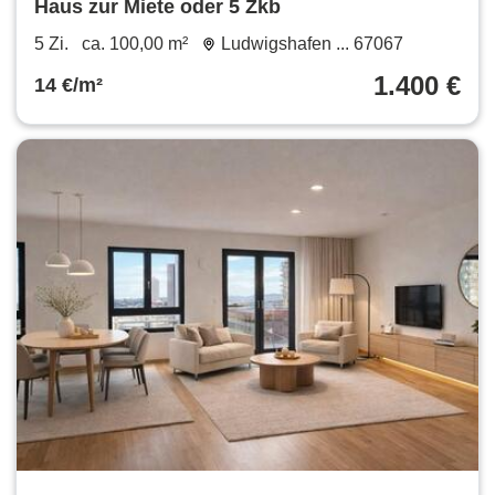
Haus zur Miete oder 5 Zkb
5 Zi.
ca. 100,00 m²
Ludwigshafen ... 67067
1.400 €
14 €/m²