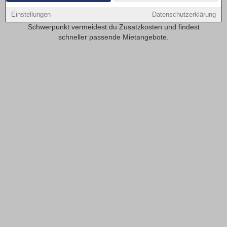
realistisch? Transparente Mietspannen erleichtern die
Einstellungen
Datenschutzerklärung
Planung deiner monatlichen Kosten. Mit provisionsfrei als
Schwerpunkt vermeidest du Zusatzkosten und findest
schneller passende Mietangebote.