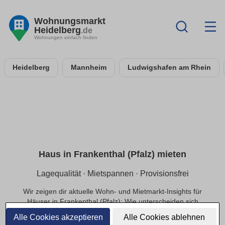
Wohnungsmarkt
Heidelberg
.de
Wohnungen einfach finden
Heidelberg
Mannheim
Ludwigshafen am Rhein
Haus in Frankenthal (Pfalz) mieten
Lagequalität · Mietspannen · Provisionsfrei
Wir zeigen dir aktuelle Wohn- und Mietmarkt-Insights für
Häuser in Frankenthal (Pfalz): Wie unterscheiden sich
Mietpreise innerhalb der Lage, welche Infrastruktur
Alle Cookies akzeptieren
Alle Cookies ablehnen
beeinflusst die Nachfrage und welche Preisbereiche sind