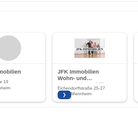
mobilien
JFK Immobilien
Wohn- und
e 19
Gewerbeimmobilien
nheim
Eichendorffstraße 25-27
und
68167 Mannheim
❯
Hausverwaltung