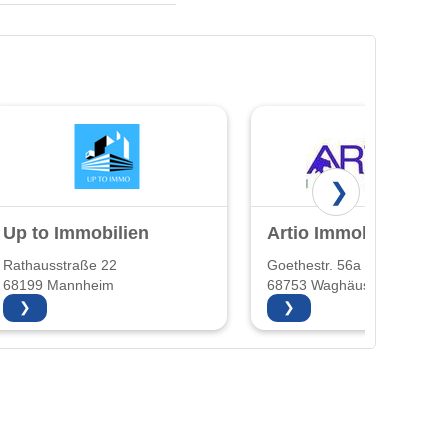
❯
Up to Immobilien
Artio Immobilien
Rathausstraße 22
Goethestr. 56a
68199 Mannheim
68753 Waghäusel
❯
❯