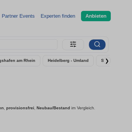
Partner Events
Experten finden
Anbieten
❯
gshafen am Rhein
Heidelberg - Umland
Speyer
Fr
en
,
provisionsfrei
,
Neubau/Bestand
im Vergleich.