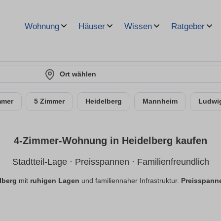
Wohnung
Häuser
Wissen
Ratgeber
Ort wählen
mmer
5 Zimmer
Heidelberg
Mannheim
Ludwi
4-Zimmer-Wohnung in Heidelberg kaufen
Stadtteil-Lage · Preisspannen · Familienfreundlich
lberg
mit
ruhigen Lagen
und familiennaher Infrastruktur.
Preisspann