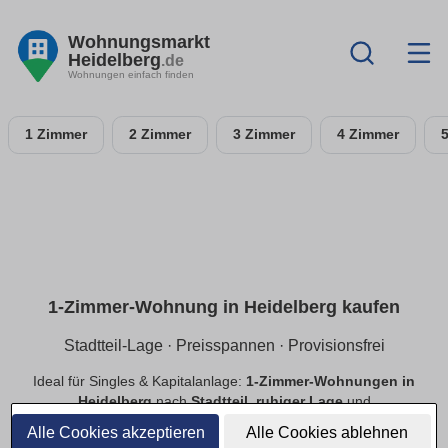
Wohnungsmarkt
Heidelberg
.de
Wohnungen einfach finden
1 Zimmer
2 Zimmer
3 Zimmer
4 Zimmer
1-Zimmer-Wohnung in Heidelberg kaufen
Stadtteil-Lage · Preisspannen · Provisionsfrei
Ideal für Singles & Kapitalanlage:
1-Zimmer-Wohnungen in
Heidelberg
nach
Stadtteil
,
ruhiger Lage
und
Preisspannen
. Finde
provisionsfreie
Optionen, prüfe
Alle Cookies akzeptieren
Alle Cookies ablehnen
Neubau
vs.
Bestand
.