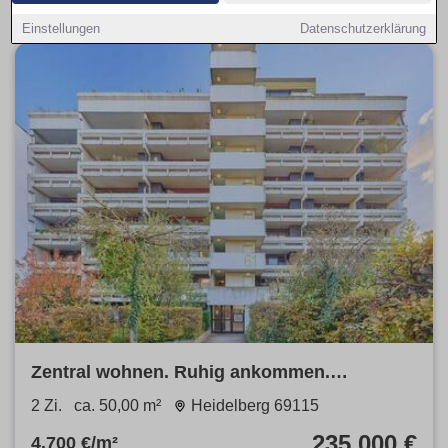
Einstellungen
Datenschutzerklärung
Zentral wohnen. Ruhig ankommen.
Zukunftssicher investieren.
2 Zi.
ca. 50,00 m²
Heidelberg 69115
235.000 €
4.700 €/m²