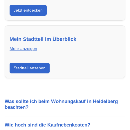
Entdecke Neubauprojekte in Heidelberg – modern,
Jetzt entdecken
energieeffizient und sofort bezugsfertig.
Mein Stadtteil im Überblick
Mehr anzeigen
Erfahre mehr über deinen Stadtteil in Heidelberg:
Stadtteil ansehen
Lebensqualität, Verkehrsanbindung, Schulen,
Freizeitmöglichkeiten und Mietpreise.
Was sollte ich beim Wohnungskauf in Heidelberg
beachten?
Wie hoch sind die Kaufnebenkosten?