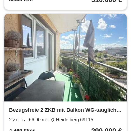
Bezugsfreie 2 ZKB mit Balkon WG-tauglich
Großteils modernisiert HD-Weststadt
2 Zi.
ca. 66,90 m²
Heidelberg 69115
Fernwärme
299.000 €
4.469 €/m²