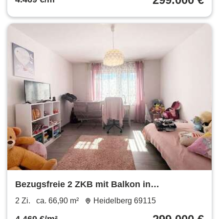
Bezugsfreie 2 ZKB mit Balkon in
verkehrsgünstiger Lage Großteils
2 Zi.
ca. 66,90 m²
Heidelberg 69115
modernisiert Fernwärme Heizung