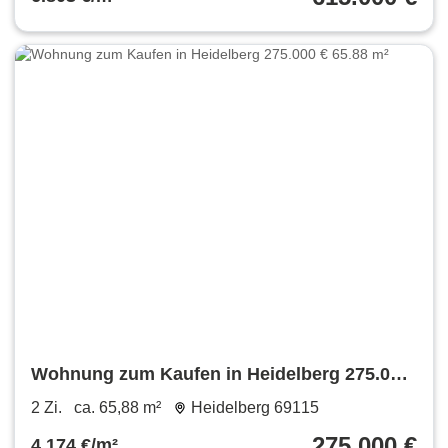
Wohnung zum Kaufen in Heidelberg 275.000
€ 65.88 m²
2 Zi.
ca. 65,88 m²
Heidelberg 69115
275.000 €
4.174 €/m²