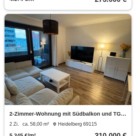
2-Zimmer-Wohnung mit Südbalkon und TG
im Herzen Heidelbergs
2 Zi.
ca. 58,00 m²
Heidelberg 69115
310.000 €
5.345 €/m²