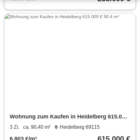
Wohnung zum Kaufen in Heidelberg 615.000
€ 90.4 m²
3 Zi.
ca. 90,40 m²
Heidelberg 69115
615.000 €
6.803 €/m²