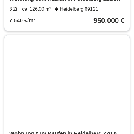
€ 126 m²
3 Zi.
ca. 126,00 m²
Heidelberg 69121
950.000 €
7.540 €/m²
Wohnung zum Kaufen in Heidelberg 770.000