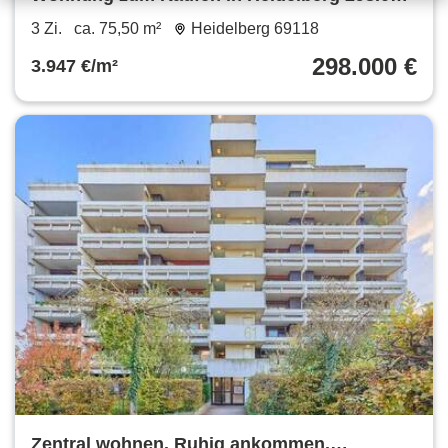
€ 75.5 m²
3 Zi.
ca. 75,50 m²
Heidelberg 69118
298.000 €
3.947 €/m²
Zentral wohnen. Ruhig ankommen.