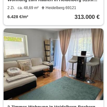
€ 48.69 m²
2 Zi.
ca. 48,69 m²
Heidelberg 69121
313.000 €
6.428 €/m²
2-Zimmer-Wohnung in Heidelberg-Boxberg +