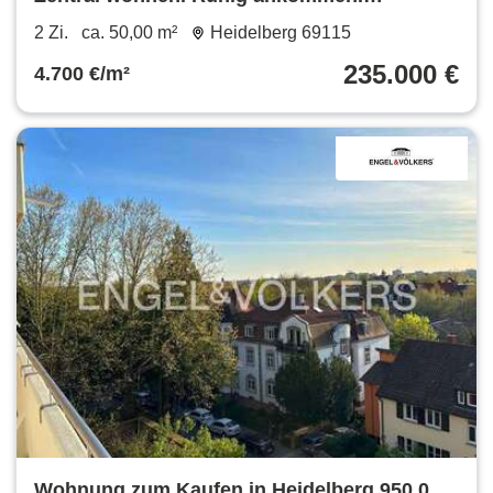
Zukunftssicher investieren.
2 Zi.
ca. 50,00 m²
Heidelberg 69115
235.000 €
4.700 €/m²
Wohnung zum Kaufen in Heidelberg 950.000