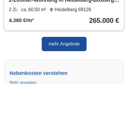
Gargage zu verkaufen
2 Zi.
ca. 60,50 m²
Heidelberg 69126
265.000 €
4.380 €/m²
mehr Angebote
Nebenkosten verstehen
Mehr anzeigen
Erfahre, welche Nebenkosten rechtmäßig sind und
Mehr erfahren
wie du deine monatliche Belastung optimieren
kannst.