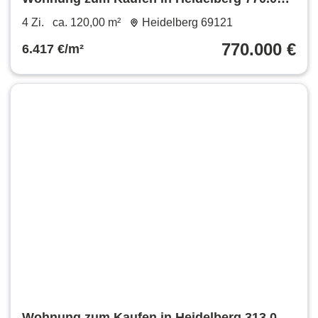
€ 120 m²
4 Zi.
ca. 120,00 m²
Heidelberg 69121
770.000 €
6.417 €/m²
Wohnung zum Kaufen in Heidelberg 313.000