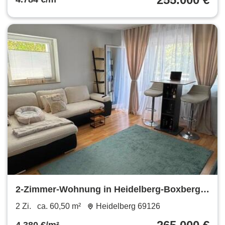
2-Zimmer-Wohnung in Heidelberg-Boxberg +
Gargage zu verkaufen
2 Zi.
ca. 60,50 m²
Heidelberg 69126