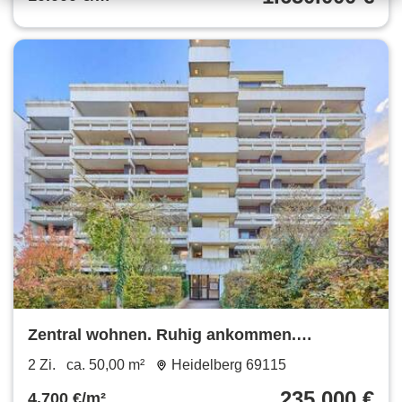
Zentral wohnen. Ruhig ankommen.
Zukunftssicher investieren.
2 Zi.
ca. 50,00 m²
Heidelberg 69115
235.000 €
4.700 €/m²