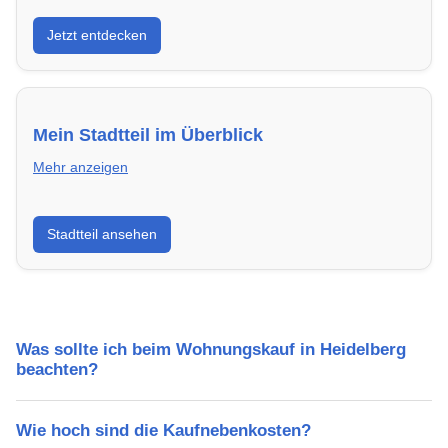
Entdecke Neubauprojekte in Heidelberg – modern,
Jetzt entdecken
energieeffizient und sofort bezugsfertig.
Mein Stadtteil im Überblick
Mehr anzeigen
Erfahre mehr über deinen Stadtteil in Heidelberg:
Stadtteil ansehen
Lebensqualität, Verkehrsanbindung, Schulen,
Freizeitmöglichkeiten und Mietpreise.
Was sollte ich beim Wohnungskauf in Heidelberg
beachten?
Wie hoch sind die Kaufnebenkosten?