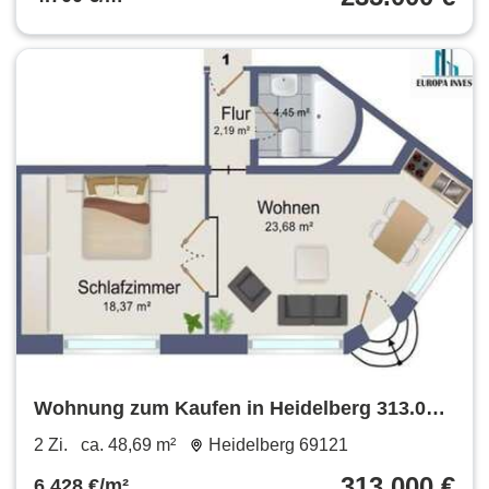
Wohnung zum Kaufen in Heidelberg 313.000
€ 48.69 m²
2 Zi.
ca. 48,69 m²
Heidelberg 69121
313.000 €
6.428 €/m²