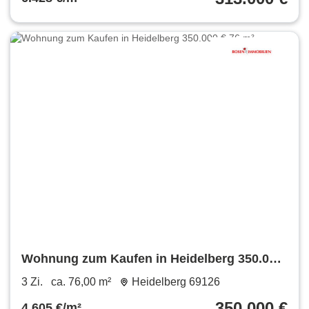
Wohnung zum Kaufen in Heidelberg 350.000
€ 76 m²
3 Zi.
ca. 76,00 m²
Heidelberg 69126
350.000 €
4.605 €/m²