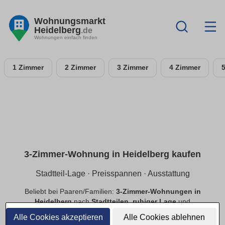
Wohnungsmarkt
Heidelberg
.de
Wohnungen einfach finden
1 Zimmer
2 Zimmer
3 Zimmer
4 Zimmer
3-Zimmer-Wohnung in Heidelberg kaufen
Stadtteil-Lage · Preisspannen · Ausstattung
Beliebt bei Paaren/Familien:
3-Zimmer-Wohnungen in
Heidelberg
nach
Stadtteilen
,
ruhiger Lage
und
Preisspannen
. Filtere
Balkon
,
Tiefgarage
,
Aufzug
,
Alle Cookies akzeptieren
Alle Cookies ablehnen
provisionsfrei
.