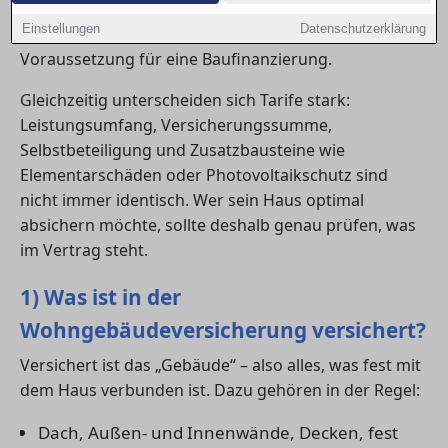
oder Hagel. In in Heidelberg verlangen viele Banken
Einstellungen
Datenschutzerklärung
eine Wohngebäudeversicherung sogar als
Voraussetzung für eine Baufinanzierung.
Gleichzeitig unterscheiden sich Tarife stark:
Leistungsumfang, Versicherungssumme,
Selbstbeteiligung und Zusatzbausteine wie
Elementarschäden oder Photovoltaikschutz sind
nicht immer identisch. Wer sein Haus optimal
absichern möchte, sollte deshalb genau prüfen, was
im Vertrag steht.
1) Was ist in der
Wohngebäudeversicherung versichert?
Versichert ist das „Gebäude“ – also alles, was fest mit
dem Haus verbunden ist. Dazu gehören in der Regel:
Dach, Außen- und Innenwände, Decken, fest