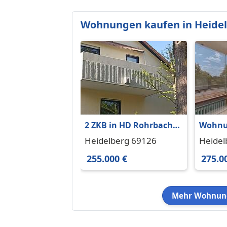
Wohnungen kaufen in Heide
2 ZKB in HD Rohrbach -
Wohnu
Renoviert
in Hei
Heidelberg 69126
Heidel
65.88 
255.000 €
275.0
Mehr Wohnung