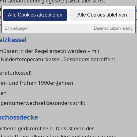
em Gebäudeenergiegesetz (GEG). Ziel ist es,
issionen zu senken und langfristig die
Fö
Alle Cookies akzeptieren
Alle Cookies ablehnen
 Maßnahmen sind nicht nur verpflichtend,
Zu
einer Immobilie.
Einstellungen
Datenschutzerklärung
eizkessel
, müssen in der Regel ersetzt werden – mit
iedertemperaturkessel. Besonders betroffen:
eraturkessel)
er- und frühen 1990er-Jahren
den
 Eigentümerwechsel besonders strikt.
schossdecke
hend gedämmt sein. Dies ist eine der
betrifft vor allem ältere Einfamilienhäuser und