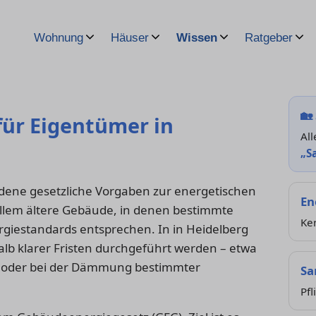
Wohnung
Häuser
Wissen
Ratgeber
🏡
für Eigentümer in
All
„S
dene gesetzliche Vorgaben zur energetischen
En
allem ältere Gebäude, in denen bestimmte
Ke
rgiestandards entsprechen. In in Heidelberg
lb klarer Fristen durchgeführt werden – etwa
n oder bei der Dämmung bestimmter
Sa
Pfl