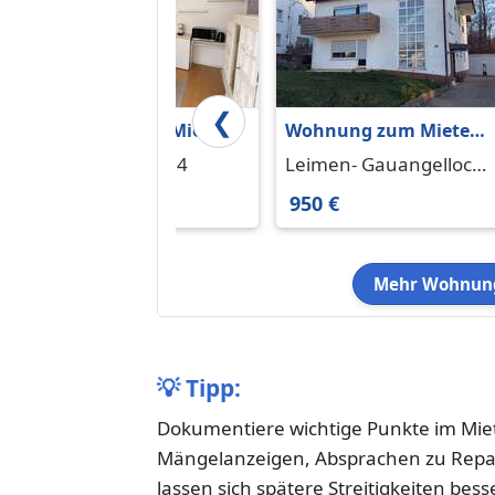
❮
Wohnung zum Mieten
Wohnung zum Mieten
in Eppelheim 620 € 29
in Leimen-
Eppelheim 69214
Leimen- Gauangelloch
m²
Gauangelloch 950 € 115
69181
620 €
950 €
m²
Mehr Wohnung
💡
Tipp:
Dokumentiere wichtige Punkte im Mietv
Mängelanzeigen, Absprachen zu Repa
lassen sich spätere Streitigkeiten bes