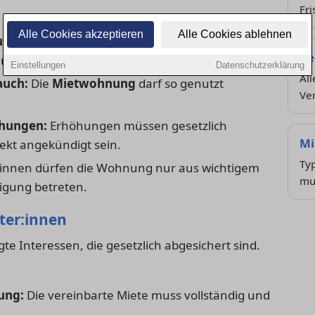
Fri
Alle Cookies akzeptieren
Alle Cookies ablehnen
ung:
Heizung, Wasser, Elektrik und Fenster
Re
ren.
Einstellungen
Datenschutzerklärung
All
auch:
Die
Mietwohnung
darf so genutzt
Ve
öhungen:
Erhöhungen müssen gesetzlich
Mi
ekt angekündigt sein.
Typ
innen dürfen die Wohnung nur aus wichtigem
mu
igung betreten.
eter:innen
e Interessen, die gesetzlich abgesichert sind.
ung:
Die vereinbarte Miete muss vollständig und