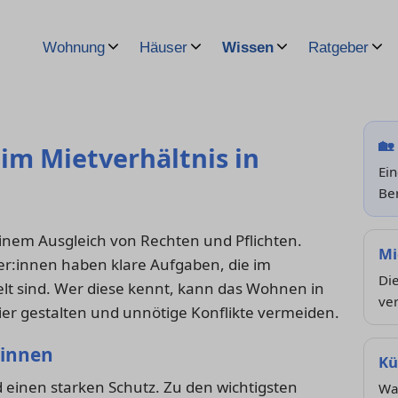
Wohnung
Häuser
Wissen
Ratgeber
🏡
 im Mietverhältnis in
Ein
Be
einem Ausgleich von Rechten und Pflichten.
Mi
er:innen haben klare Aufgaben, die im
Di
lt sind. Wer diese kennt, kann das Wohnen in
ver
ier gestalten und unnötige Konflikte vermeiden.
:innen
Kü
 einen starken Schutz. Zu den wichtigsten
Wan