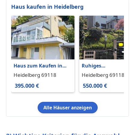
Haus kaufen in Heidelberg
Haus zum Kaufen in
Ruhiges
Heidelberg 395.000 €
Einfamilienhaus in
Heidelberg 69118
Heidelberg 69118
154 m²
Ziegelhausen
395.000 €
550.000 €
Alle Häuser anzeigen