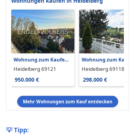
Wohnungen kaufen in Heidelberg
Wohnung zum Kaufen
Wohnung zum Kaufe
in Heidelberg 950.000 €
in Heidelberg 298.000 
Heidelberg 69121
Heidelberg 69118
126 m²
75.5 m²
950.000 €
298.000 €
Mehr Wohnungen zum Kauf entdecken
💡
Tipp: