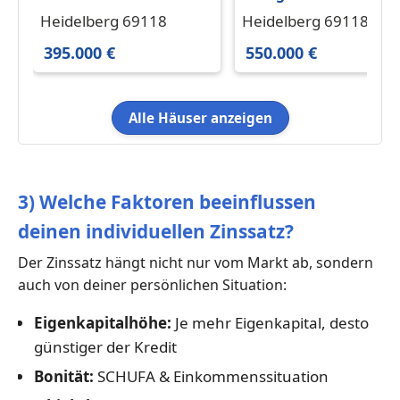
Heidelberg 395.000 €
Einfamilienhaus in
Heidelberg 69118
Heidelberg 69118
154 m²
Ziegelhausen
395.000 €
550.000 €
Alle Häuser anzeigen
3) Welche Faktoren beeinflussen
deinen individuellen Zinssatz?
Der Zinssatz hängt nicht nur vom Markt ab, sondern
auch von deiner persönlichen Situation:
Eigenkapitalhöhe:
Je mehr Eigenkapital, desto
günstiger der Kredit
Bonität:
SCHUFA & Einkommenssituation