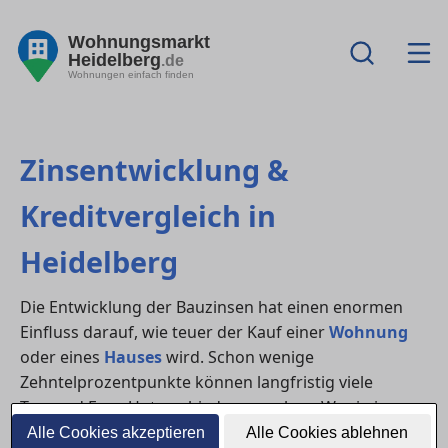
Wohnungsmarkt
Heidelberg
.de
Wohnungen einfach finden
Zinsentwicklung &
Kreditvergleich in
Heidelberg
Die Entwicklung der Bauzinsen hat einen enormen
Einfluss darauf, wie teuer der Kauf einer
Wohnung
oder eines
Hauses
wird. Schon wenige
Zehntelprozentpunkte können langfristig viele
Tausend Euro Unterschied ausmachen. Wer in in
Heidelberg eine Immobilie finanzieren möchte, sollte
Alle Cookies akzeptieren
Alle Cookies ablehnen