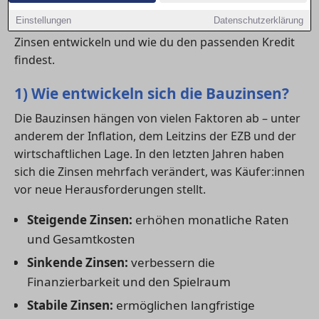
die Zinslage genau beobachten und verschiedene
Einstellungen
Datenschutzerklärung
Angebote vergleichen. Hier erfährst du, wie sich die
Zinsen entwickeln und wie du den passenden Kredit
findest.
1) Wie entwickeln sich die Bauzinsen?
Die Bauzinsen hängen von vielen Faktoren ab – unter
anderem der Inflation, dem Leitzins der EZB und der
wirtschaftlichen Lage. In den letzten Jahren haben
sich die Zinsen mehrfach verändert, was Käufer:innen
vor neue Herausforderungen stellt.
Steigende Zinsen:
erhöhen monatliche Raten
und Gesamtkosten
Sinkende Zinsen:
verbessern die
Finanzierbarkeit und den Spielraum
Stabile Zinsen:
ermöglichen langfristige