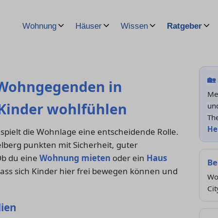
Wohnung
Häuser
Wissen
Ratgeber
🏡
 Wohngegenden in
Me
 Kinder wohlfühlen
und
Th
He
spielt die Wohnlage eine entscheidende Rolle.
elberg punkten mit Sicherheit, guter
Ob du eine
Wohnung mieten
oder ein
Haus
Be
dass sich Kinder hier frei bewegen können und
Wo
Cit
lien