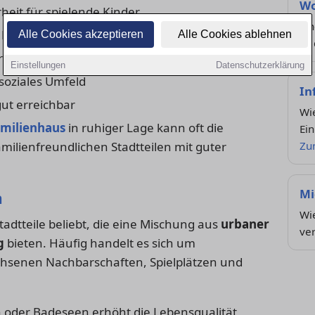
Wo
heit für spielende Kinder
Fi
 Betreuungsangebot
Alle Cookies akzeptieren
Alle Cookies ablehnen
zu 
ür Freizeit und Begegnung
Einstellungen
Datenschutzerklärung
oziales Umfeld
In
t erreichbar
Wie
amilienhaus
in ruhiger Lage kann oft die
Ein
milienfreundlichen Stadtteilen mit guter
Zu
Mi
n
Wie
tadtteile beliebt, die eine Mischung aus
urbaner
ve
g
bieten. Häufig handelt es sich um
hsenen Nachbarschaften, Spielplätzen und
 oder Badeseen erhöht die Lebensqualität