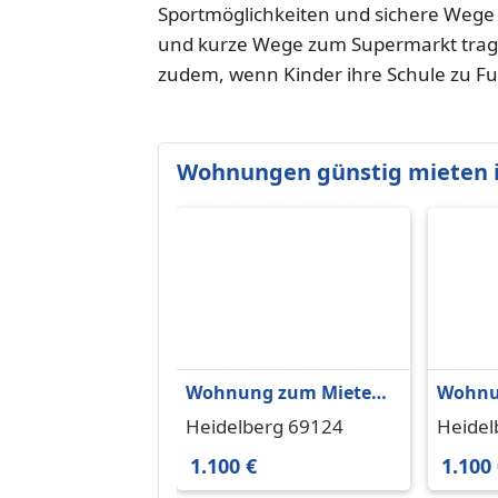
Sportmöglichkeiten und sichere Wege
und kurze Wege zum Supermarkt trage
zudem, wenn Kinder ihre Schule zu F
Wohnungen günstig mieten i
Wohnung zum Mieten
Wohnu
in Heidelberg 1.100 €
in Heid
Heidelberg 69124
Heidel
16.07 m²
16.98 
1.100 €
1.100