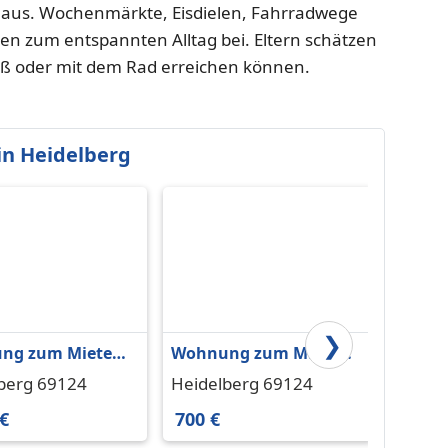
 aus. Wochenmärkte, Eisdielen, Fahrradwege
n zum entspannten Alltag bei. Eltern schätzen
uß oder mit dem Rad erreichen können.
n Heidelberg
❯
ng zum Mieten
Wohnung zum Mieten
Wohnu
elberg 1.100 €
in Heidelberg 700 € 10
in Hei
berg 69124
Heidelberg 69124
Heide
m²
m²
m²
 €
700 €
750 €