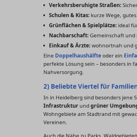
Verkehrsberuhigte Straßen:
Sicher
Schulen & Kitas:
kurze Wege, gutes
Grünflächen & Spielplätze:
ideal f
Nachbarschaft:
Gemeinschaft und s
Einkauf & Ärzte:
wohnortnah und gu
Eine
Doppelhaushälfte
oder ein
Einf
perfekte Lösung sein – besonders in fa
Nahversorgung.
2) Beliebte Viertel für Familie
In in Heidelberg sind besonders jene S
Infrastruktur
und
grüner Umgebun
Wohngebiete am Stadtrand mit gewac
Vereinen.
Auch die Nähe zu Parks, Waldgebieten