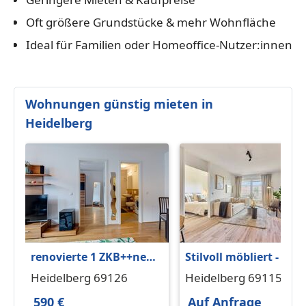
Oft größere Grundstücke & mehr Wohnfläche
Ideal für Familien oder Homeoffice-Nutzer:innen
Wohnungen günstig mieten in
Heidelberg
renovierte 1 ZKB++neue
Stilvoll möbliert - idea
Einbauküche+++Parkett++TG
für Geschäftsreisende
Heidelberg 69126
Heidelberg 69115
Stellplatz++teilmöbliert
& Langzeitaufenthalt
590 €
Auf Anfrage