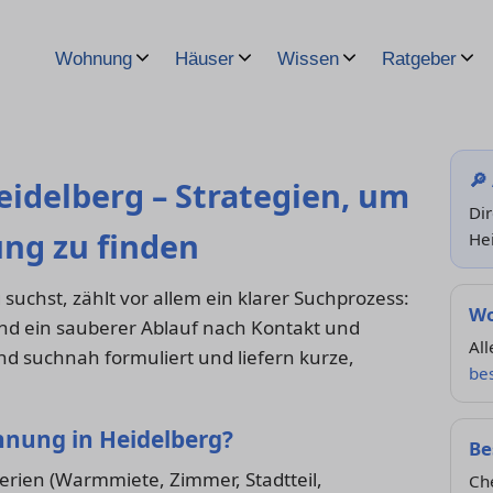
Wohnung
Häuser
Wissen
Ratgeber
🔎
idelberg – Strategien, um
Di
ng zu finden
He
chst, zählt vor allem ein klarer Suchprozess:
Wo
und ein sauberer Ablauf nach Kontakt und
All
nd suchnah formuliert und liefern kurze,
be
ohnung in Heidelberg?
Be
erien (Warmmiete, Zimmer, Stadtteil,
Ch