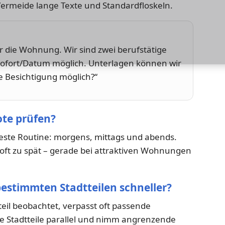
Vermeide lange Texte und Standardfloskeln.
ür die Wohnung. Wir sind zwei berufstätige
sofort/Datum möglich. Unterlagen können wir
Besichtigung möglich?“
ote prüfen?
feste Routine: morgens, mittags und abends.
u oft zu spät – gerade bei attraktiven Wohnungen
estimmten Stadtteilen schneller?
eil beobachtet, verpasst oft passende
 Stadtteile parallel und nimm angrenzende