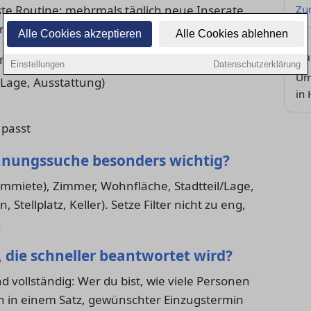
ste Routine: mehrmals täglich neue Inserate
Zu
fragen und Favoriten konsequent vergleichen.
Alle Cookies akzeptieren
Alle Cookies ablehnen
Ra
rien
Einstellungen
Datenschutzerklärung
Um
, Lage, Ausstattung)
in
 passt
ohnungssuche besonders wichtig?
armmiete), Zimmer, Wohnfläche, Stadtteil/Lage,
Stellplatz, Keller). Setze Filter nicht zu eng,
.
, die schneller beantwortet wird?
d vollständig: Wer du bist, wie viele Personen
n in einem Satz, gewünschter Einzugstermin