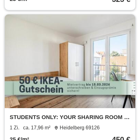
STUDENTS ONLY: YOUR SHARING ROOM IN
A 2-ROOM APARTMENT: Furnished student
1 Zi.
ca. 17,96 m²
Heidelberg 69126
apartment in Heidelberg with all-in rent
450 €
25 €/m²