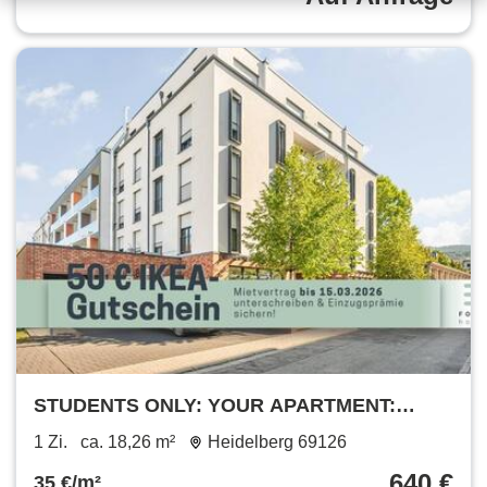
STUDENTS ONLY: YOUR APARTMENT:
Furnished student apartment in Heidelberg
1 Zi.
ca. 18,26 m²
Heidelberg 69126
with all-in rent
640 €
35 €/m²