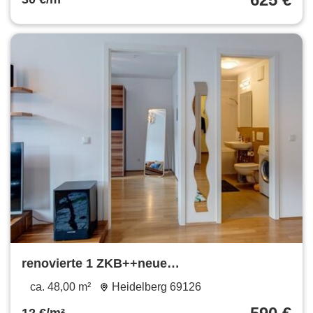
renovierte 1 ZKB++neue
Einbauküche+++Parkett++TG
ca. 48,00 m²
Heidelberg 69126
Stellplatz++teilmöbliert