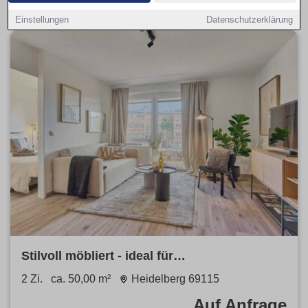
Einstellungen
Datenschutzerklärung
Stilvoll möbliert - ideal für
Geschäftsreisende & Langzeitaufenthalte
2 Zi.
ca. 50,00 m²
Heidelberg 69115
Stylish & Ideal for Business
Auf Anfrage