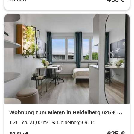
Wohnung zum Mieten in Heidelberg 625 € 21
m²
1 Zi.
ca. 21,00 m²
Heidelberg 69115
625 €
30 €/m²