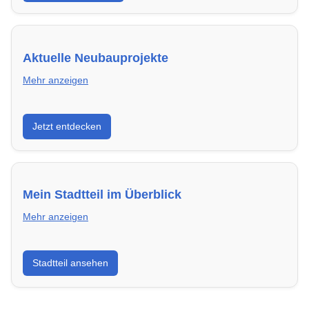
Aktuelle Neubauprojekte
Mehr anzeigen
Entdecke Neubauprojekte in Heidelberg – modern,
Jetzt entdecken
energieeffizient und sofort bezugsfertig.
Mein Stadtteil im Überblick
Mehr anzeigen
Erfahre mehr über deinen Stadtteil in Heidelberg:
Stadtteil ansehen
Lebensqualität, Verkehrsanbindung, Schulen,
Freizeitmöglichkeiten und Mietpreise.