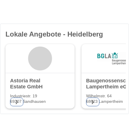
Lokale Angebote - Heidelberg
Astoria Real
Baugenossensch
Estate GmbH
Lampertheim eG
Industriestr. 19
Wilhelmstr. 64
69207 Sandhausen
68623 Lampertheim
❯
❯