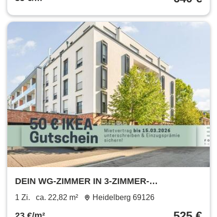
DEIN WG-ZIMMER IN 3-ZIMMER-
STUDENTENAPARTMENT: möblierte
1 Zi.
ca. 22,82 m²
Heidelberg 69126
Wohnung mit All-In-Miete in Heidelberg
525 €
23 €/m²