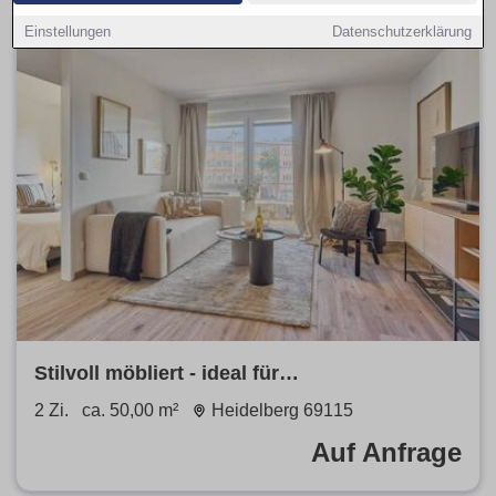
Einstellungen
Datenschutzerklärung
Stilvoll möbliert - ideal für
Geschäftsreisende & Langzeitaufenthalte
2 Zi.
ca. 50,00 m²
Heidelberg 69115
Stylish & Ideal for Business
Auf Anfrage