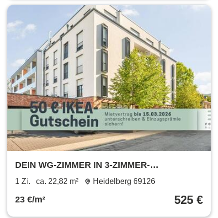
DEIN WG-ZIMMER IN 3-ZIMMER-
STUDENTENAPARTMENT: möblierte
1 Zi.
ca. 22,82 m²
Heidelberg 69126
Wohnung mit All-In-Miete in Heidelberg
525 €
23 €/m²