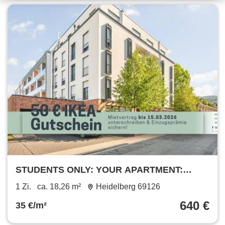
STUDENTS ONLY: YOUR APARTMENT:
Furnished student apartment in Heidelberg
1 Zi.
ca. 18,26 m²
Heidelberg 69126
with all-in rent
640 €
35 €/m²