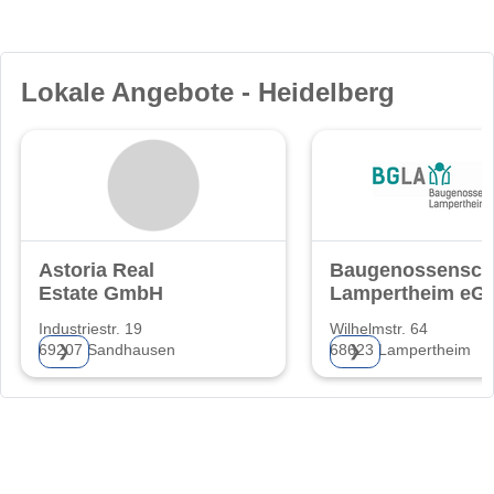
Lokale Angebote - Heidelberg
Astoria Real
Baugenossensch
Estate GmbH
Lampertheim eG
Industriestr. 19
Wilhelmstr. 64
69207 Sandhausen
68623 Lampertheim
❯
❯