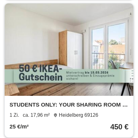
STUDENTS ONLY: YOUR SHARING ROOM IN
A 2-ROOM APARTMENT: Furnished student
1 Zi.
ca. 17,96 m²
Heidelberg 69126
apartment in Heidelberg with all-in rent
450 €
25 €/m²