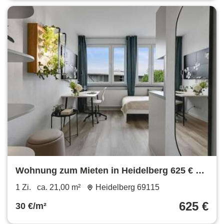
Wohnung zum Mieten in Heidelberg 625 € 21
m²
1 Zi.
ca. 21,00 m²
Heidelberg 69115
625 €
30 €/m²