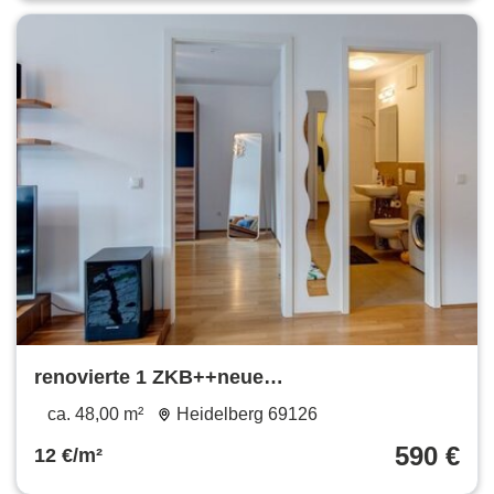
renovierte 1 ZKB++neue
Einbauküche+++Parkett++TG
ca. 48,00 m²
Heidelberg 69126
Stellplatz++teilmöbliert
590 €
12 €/m²