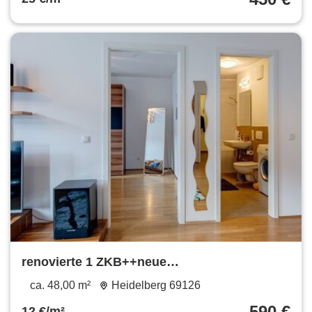
renovierte 1 ZKB++neue
Einbauküche+++Parkett++TG
ca. 48,00 m²
Heidelberg 69126
Stellplatz++teilmöbliert
590 €
12 €/m²