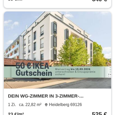
DEIN WG-ZIMMER IN 3-ZIMMER-
STUDENTENAPARTMENT: möblierte
1 Zi.
ca. 22,82 m²
Heidelberg 69126
Wohnung mit All-In-Miete in Heidelberg
525 €
23 €/m²