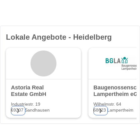
Lokale Angebote - Heidelberg
Astoria Real
Baugenossensch
Estate GmbH
Lampertheim eG
Industriestr. 19
Wilhelmstr. 64
69207 Sandhausen
68623 Lampertheim
❯
❯