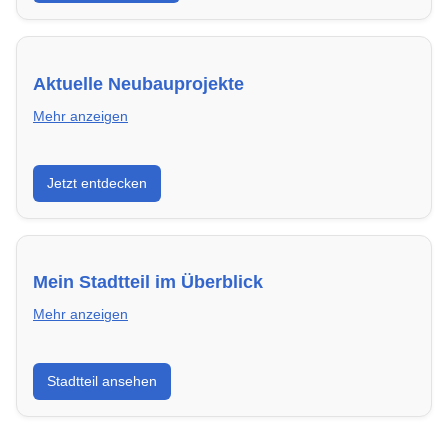
Aktuelle Neubauprojekte
Mehr anzeigen
Entdecke Neubauprojekte in Heidelberg – modern,
Jetzt entdecken
energieeffizient und sofort bezugsfertig.
Mein Stadtteil im Überblick
Mehr anzeigen
Erfahre mehr über deinen Stadtteil in Heidelberg:
Stadtteil ansehen
Lebensqualität, Verkehrsanbindung, Schulen,
Freizeitmöglichkeiten und Mietpreise.