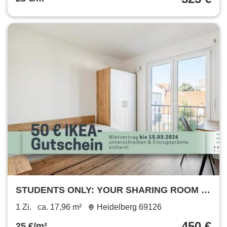
STUDENTS ONLY: YOUR SHARING ROOM IN
A 2-ROOM APARTMENT: Furnished student
1 Zi.
ca. 17,96 m²
Heidelberg 69126
apartment in Heidelberg with all-in rent
450 €
25 €/m²