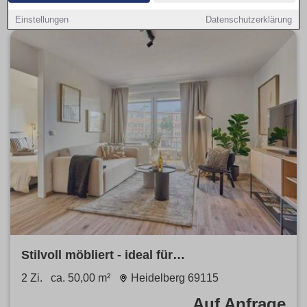
Einstellungen
Datenschutzerklärung
Stilvoll möbliert - ideal für
Geschäftsreisende & Langzeitaufenthalte
2 Zi.
ca. 50,00 m²
Heidelberg 69115
Stylish & Ideal for Business
Auf Anfrage