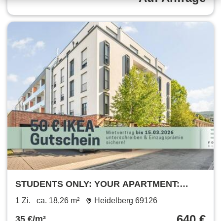
STUDENTS ONLY: YOUR APARTMENT:
Furnished student apartment in Heidelberg
1 Zi.
ca. 18,26 m²
Heidelberg 69126
with all-in rent
640 €
35 €/m²