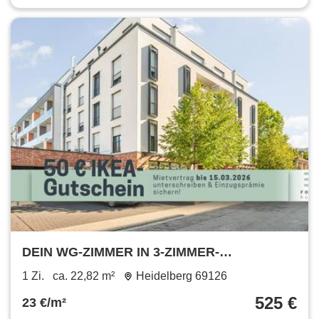
DEIN WG-ZIMMER IN 3-ZIMMER-
STUDENTENAPARTMENT: möblierte
1 Zi.
ca. 22,82 m²
Heidelberg 69126
Wohnung mit All-In-Miete in Heidelberg
525 €
23 €/m²