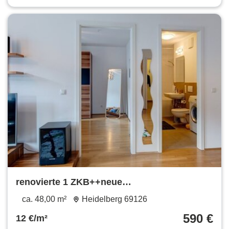
renovierte 1 ZKB++neue
Einbauküche+++Parkett++TG
ca. 48,00 m²
Heidelberg 69126
Stellplatz++teilmöbliert
590 €
12 €/m²