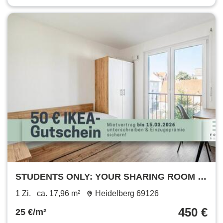
STUDENTS ONLY: YOUR SHARING ROOM IN
A 2-ROOM APARTMENT: Furnished student
1 Zi.
ca. 17,96 m²
Heidelberg 69126
apartment in Heidelberg with all-in rent
450 €
25 €/m²