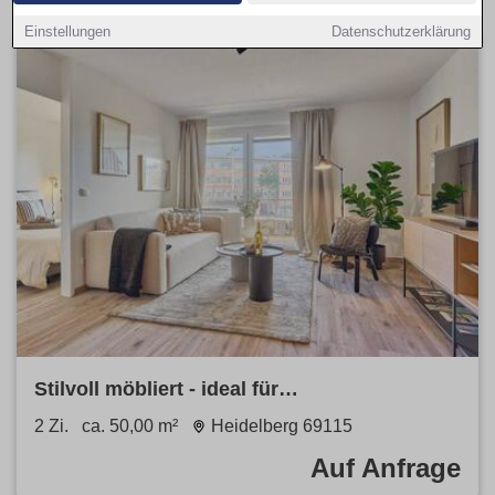
Einstellungen
Datenschutzerklärung
Stilvoll möbliert - ideal für
Geschäftsreisende & Langzeitaufenthalte
2 Zi.
ca. 50,00 m²
Heidelberg 69115
Stylish & Ideal for Business
Auf Anfrage