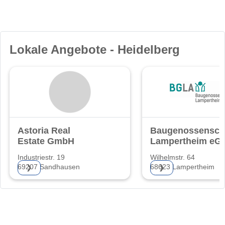
Lokale Angebote - Heidelberg
Astoria Real
Baugenossensch
Estate GmbH
Lampertheim eG
Industriestr. 19
Wilhelmstr. 64
69207 Sandhausen
68623 Lampertheim
❯
❯