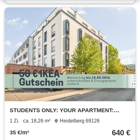
STUDENTS ONLY: YOUR APARTMENT:
Furnished student apartment in Heidelberg
1 Zi.
ca. 18,26 m²
Heidelberg 69126
with all-in rent
640 €
35 €/m²