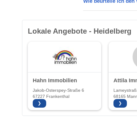
Wie beurteile ich den
Lokale Angebote - Heidelberg
Hahn Immobilien
Attila Im
Jakob-Osterspey-Straße 6
Lameystraß
67227 Frankenthal
68165 Man
❯
❯