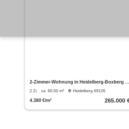
2-Zimmer-Wohnung in Heidelberg-Boxberg +
Gargage zu verkaufen
2 Zi.
ca. 60,50 m²
Heidelberg 69126
265.000 
4.380 €/m²