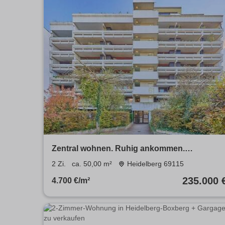
Zentral wohnen. Ruhig ankommen.
Zukunftssicher investieren.
2 Zi.
ca. 50,00 m²
Heidelberg 69115
235.000 
4.700 €/m²