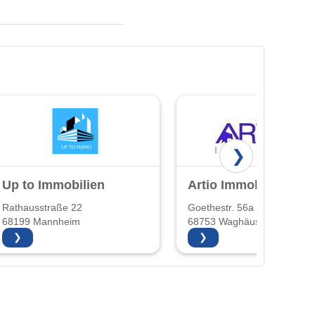
❯
Up to Immobilien
Artio Immobilien
Rathausstraße 22
Goethestr. 56a
68199 Mannheim
68753 Waghäusel
❯
❯