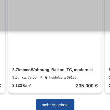
3-Zimmer-Wohnung, Balkon, TG, modernisiert
– provisionsfrei
3 Zi.
ca. 75,00 m²
Heidelberg 69126
€
235.000 €
3.133 €/m²
mehr Angebote