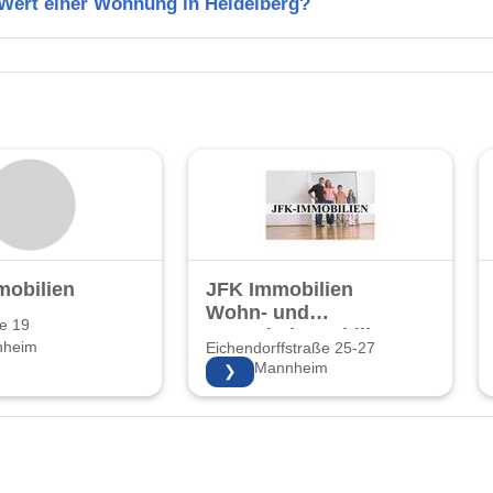
 Wert einer Wohnung in Heidelberg?
mobilien
JFK Immobilien
Wohn- und
e 19
Gewerbeimmobilien
nheim
Eichendorffstraße 25-27
und
68167 Mannheim
❯
Hausverwaltung