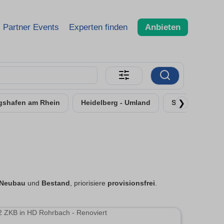
Partner Events
Experten finden
Anbieten
❯
gshafen am Rhein
Heidelberg - Umland
Speyer
Fr
Neubau
und
Bestand
, priorisiere
provisionsfrei
.