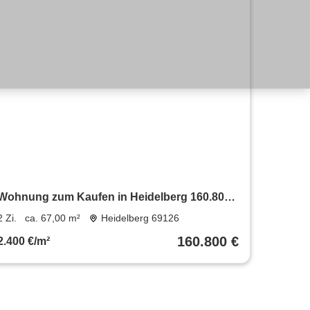
Wohnung zum Kaufen in Heidelberg 160.800
€ 67 m²
2 Zi.
ca. 67,00 m²
Heidelberg 69126
160.800 €
2.400 €/m²