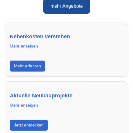
mehr Angebote
Nebenkosten verstehen
Mehr anzeigen
Erfahre, welche Nebenkosten rechtmäßig sind und
Mehr erfahren
wie du deine monatliche Belastung optimieren
kannst.
Aktuelle Neubauprojekte
Mehr anzeigen
Entdecke Neubauprojekte in Heidelberg – modern,
Jetzt entdecken
energieeffizient und sofort bezugsfertig.