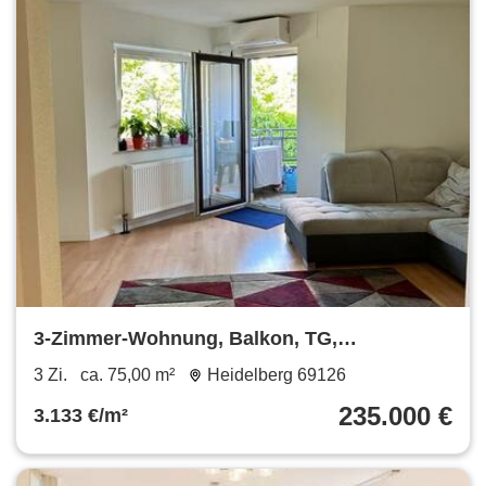
3-Zimmer-Wohnung, Balkon, TG,
modernisiert – provisionsfrei
3 Zi.
ca. 75,00 m²
Heidelberg 69126
235.000 €
3.133 €/m²