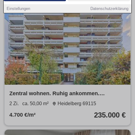
Einstellungen
Datenschutzerklärung
Zentral wohnen. Ruhig ankommen.
Zukunftssicher investieren.
2 Zi.
ca. 50,00 m²
Heidelberg 69115
235.000 €
4.700 €/m²