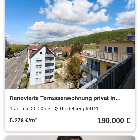
Renovierte Terrassenwohnung privat in
Heidelberg
1 Zi.
ca. 36,00 m²
Heidelberg 69126
190.000 €
5.278 €/m²