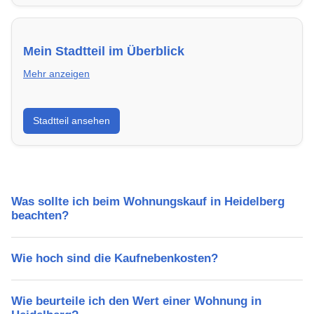
Mein Stadtteil im Überblick
Mehr anzeigen
Erfahre mehr über deinen Stadtteil in Heidelberg:
Stadtteil ansehen
Lebensqualität, Verkehrsanbindung, Schulen,
Freizeitmöglichkeiten und Mietpreise.
Was sollte ich beim Wohnungskauf in Heidelberg
beachten?
Wie hoch sind die Kaufnebenkosten?
Wie beurteile ich den Wert einer Wohnung in