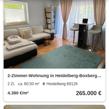
2-Zimmer-Wohnung in Heidelberg-Boxberg +
Gargage zu verkaufen
2 Zi.
ca. 60,50 m²
Heidelberg 69126
265.000 €
4.380 €/m²