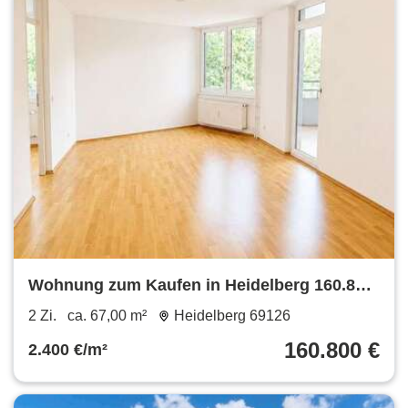
Wohnung zum Kaufen in Heidelberg 160.800
€ 67 m²
2 Zi.
ca. 67,00 m²
Heidelberg 69126
160.800 €
2.400 €/m²