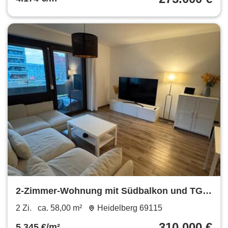
2-Zimmer-Wohnung mit Südbalkon und TG
im Herzen Heidelbergs
2 Zi.
ca. 58,00 m²
Heidelberg 69115
310.000 €
5.345 €/m²