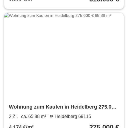
Wohnung zum Kaufen in Heidelberg 275.000
€ 65.88 m²
2 Zi.
ca. 65,88 m²
Heidelberg 69115
275.000 €
4.174 €/m²