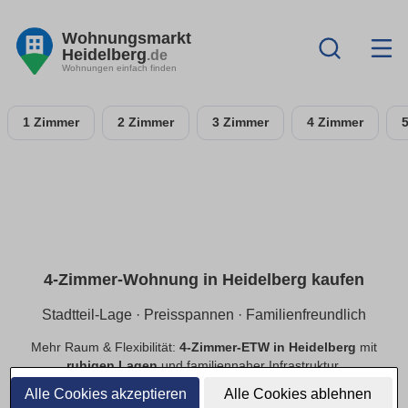
Wohnungsmarkt
Heidelberg
.de
Wohnungen einfach finden
1 Zimmer
2 Zimmer
3 Zimmer
4 Zimmer
4-Zimmer-Wohnung in Heidelberg kaufen
Stadtteil-Lage · Preisspannen · Familienfreundlich
Mehr Raum & Flexibilität:
4-Zimmer-ETW in Heidelberg
mit
ruhigen Lagen
und familiennaher Infrastruktur.
Preisspannen
,
provisionsfrei
,
Neubau/Bestand
im
Alle Cookies akzeptieren
Alle Cookies ablehnen
Vergleich.