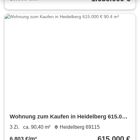
Wohnung zum Kaufen in Heidelberg 615.000
€ 90.4 m²
3 Zi.
ca. 90,40 m²
Heidelberg 69115
615.000 €
6.803 €/m²