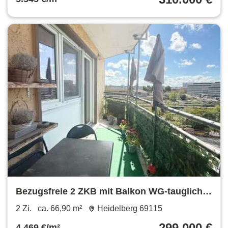
Bezugsfreie 2 ZKB mit Balkon WG-tauglich
Großteils modernisiert HD-Weststadt
2 Zi.
ca. 66,90 m²
Heidelberg 69115
Fernwärme
299.000 €
4.469 €/m²