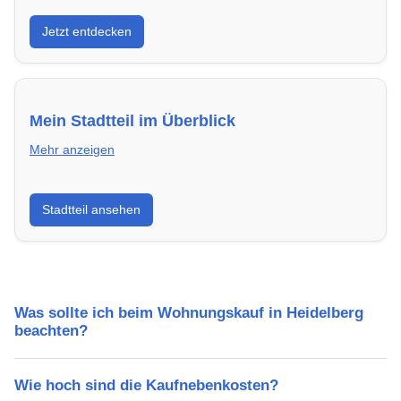
Entdecke Neubauprojekte in Heidelberg – modern,
Jetzt entdecken
energieeffizient und sofort bezugsfertig.
Mein Stadtteil im Überblick
Mehr anzeigen
Erfahre mehr über deinen Stadtteil in Heidelberg:
Stadtteil ansehen
Lebensqualität, Verkehrsanbindung, Schulen,
Freizeitmöglichkeiten und Mietpreise.
Was sollte ich beim Wohnungskauf in Heidelberg
beachten?
Wie hoch sind die Kaufnebenkosten?