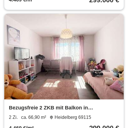
Bezugsfreie 2 ZKB mit Balkon in
verkehrsgünstiger Lage Großteils
2 Zi.
ca. 66,90 m²
Heidelberg 69115
modernisiert Fernwärme Heizung