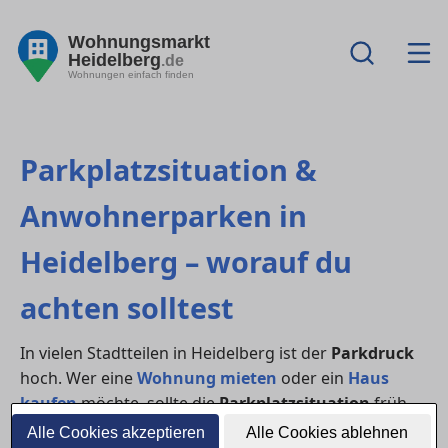
Wohnungsmarkt
Heidelberg
.de
Wohnungen einfach finden
Parkplatzsituation &
Anwohnerparken in
Heidelberg – worauf du
achten solltest
In vielen Stadtteilen in Heidelberg ist der
Parkdruck
hoch. Wer eine
Wohnung mieten
oder ein
Haus
kaufen
möchte, sollte die
Parkplatzsituation
früh
prüfen: Gibt es
Bewohnerparken
, Besucherregelungen,
Alle Cookies akzeptieren
Alle Cookies ablehnen