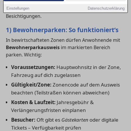
Stellplätze am Haus oder eine Tiefgarage? Hier
bekommst du den Überblick – inklusive Checkliste für
Einstellungen
Datenschutzerklärung
Besichtigungen.
1) Bewohnerparken: So funktioniert’s
In bewirtschafteten Zonen dürfen Anwohnende mit
Bewohnerparkausweis
im markierten Bereich
parken. Wichtig:
Voraussetzungen:
Hauptwohnsitz in der Zone,
Fahrzeug auf dich zugelassen
Gültigkeit/Zone:
Zonencode auf dem Ausweis
beachten (Teilstraßen können abweichen)
Kosten & Laufzeit:
Jahresgebühr &
Verlängerungsfristen einplanen
Besucher:
Oft gibt es
Gästekarten
oder digitale
Tickets – Verfügbarkeit prüfen