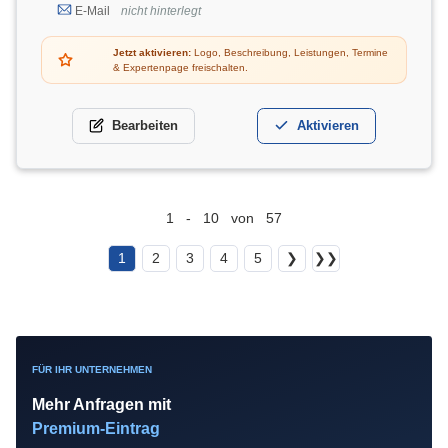
E-Mail
nicht hinterlegt
Jetzt aktivieren:
Logo, Beschreibung, Leistungen, Termine
& Expertenpage freischalten.
Bearbeiten
Aktivieren
1 - 10 von 57
1
2
3
4
5
❯
❯❯
FÜR IHR UNTERNEHMEN
Mehr Anfragen mit
Premium-Eintrag