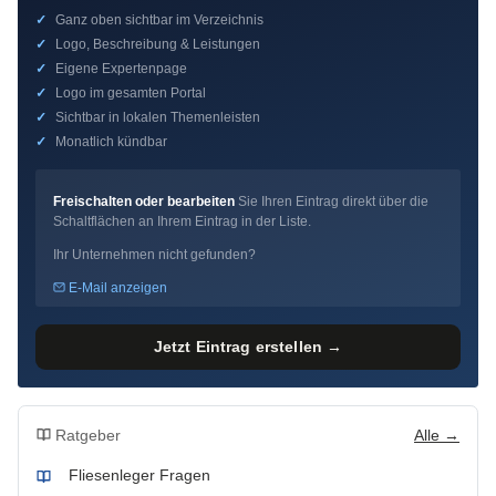
✓
Ganz oben sichtbar im Verzeichnis
✓
Logo, Beschreibung & Leistungen
✓
Eigene Expertenpage
✓
Logo im gesamten Portal
✓
Sichtbar in lokalen Themenleisten
✓
Monatlich kündbar
Freischalten oder bearbeiten
Sie Ihren Eintrag direkt über die
Schaltflächen an Ihrem Eintrag in der Liste.
Ihr Unternehmen nicht gefunden?
E-Mail anzeigen
Jetzt Eintrag erstellen →
Ratgeber
Alle →
Fliesenleger Fragen